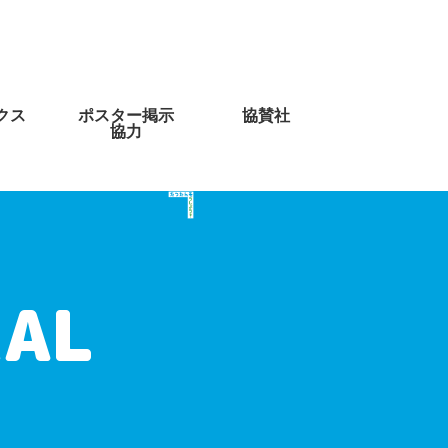
クス
ポスター掲示
協賛社
協力