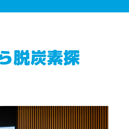
ら脱炭素探