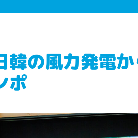
日韓の風力発電か
ンポ