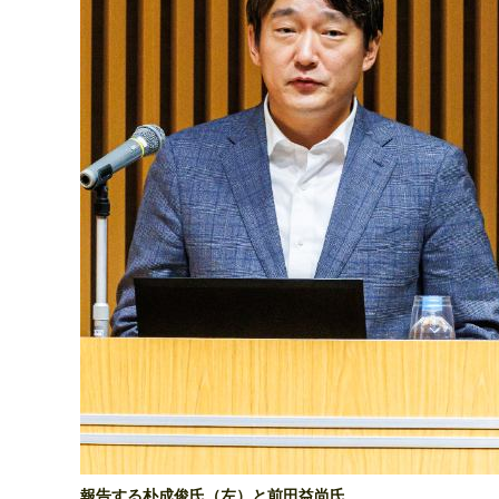
報告する朴成俊氏（左）と前田益尚氏