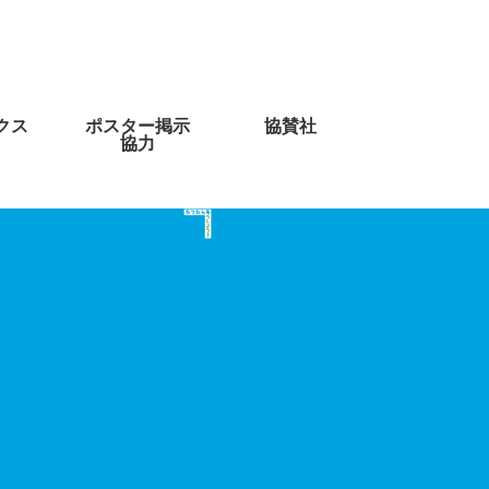
クス
ポスター掲示
協賛社
協力