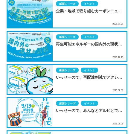
紙面シリーズ
イベント
企業・地域で取り組むカーボンニュー
トラル
2026.01.21
紙面シリーズ
イベント
再生可能エネルギーの国内外の現状と
展望
2025.12.15
紙面シリーズ
イベント
いっせーので、再配達削減でアクショ
ン！
2025.09.07
紙面シリーズ
イベント
いっせーので、みんなとアルビとでア
クション！
2025.08.09