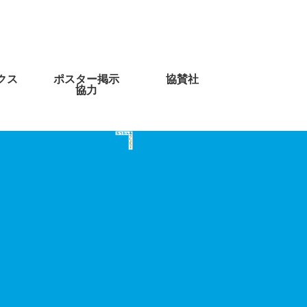
クス
ポスター掲示
協賛社
協力