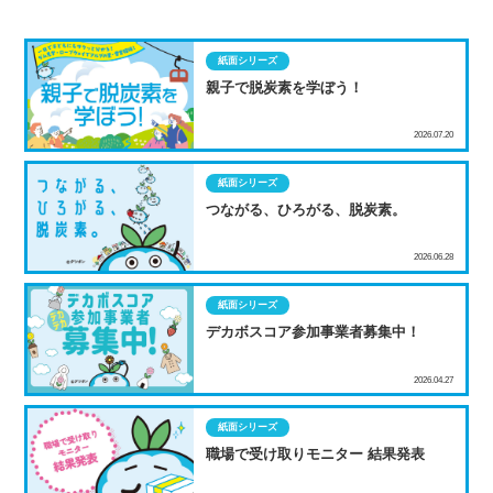
紙面シリーズ
親子で脱炭素を学ぼう！
2026.07.20
紙面シリーズ
つながる、ひろがる、脱炭素。
2026.06.28
紙面シリーズ
デカボスコア参加事業者募集中！
2026.04.27
紙面シリーズ
職場で受け取りモニター 結果発表