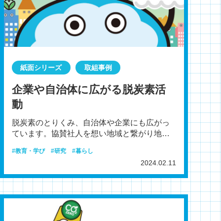
紙面シリーズ
取組事例
企業や自治体に広がる脱炭素活
動
脱炭素のとりくみ、自治体や企業にも広がっ
ています。協賛社人を想い地域と繋がり地球
を大切にJT「JTグループ環境方針」に定める
教育・学び
研究
暮らし
とおり、JTグル
2024.02.11