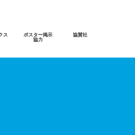
クス
ポスター掲示
協賛社
協力