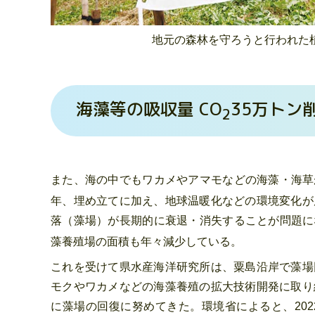
地元の森林を守ろうと行われた
海藻等の吸収量 CO
35万トン
2
また、海の中でもワカメやアマモなどの海藻・海草
年、埋め立てに加え、地球温暖化などの環境変化が
落（藻場）が長期的に衰退・消失することが問題に
藻養殖場の面積も年々減少している。
これを受けて県水産海洋研究所は、粟島沿岸で藻場
モクやワカメなどの海藻養殖の拡大技術開発に取り
に藻場の回復に努めてきた。環境省によると、202