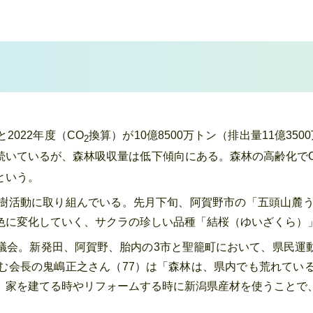
022年度（CO
換算）が10億8500万トン（排出量11億35
2
続いているが、森林吸収量は低下傾向にある。森林の高齢化で
という。
樹活動に取り組んでいる。先月下旬、阿賀野市の「五頭山麓う
色に変化していく、サクラの珍しい品種「結桜（ゆいざくら）」
議会。新発田、阿賀野、胎内の3市と聖籠町において、県民運
む会長の鬼嶋正之さん（77）は「森林は、県内でも荒れてい
、家を建てる時やリフォームする時に新潟県産材を使うことで