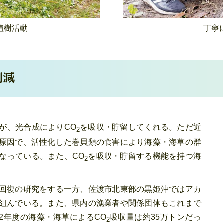
植樹活動
丁寧
削減
が、光合成によりCO
を吸収・貯留してくれる。ただ近
2
原因で、活性化した巻貝類の食害により海藻・海草の群
なっている。また、CO
を吸収・貯留する機能を持つ海
2
回復の研究をする一方、佐渡市北東部の黒姫沖ではアカ
組んでいる。また、県内の漁業者や関係団体もこれまで
2年度の海藻・海草によるCO
吸収量は約35万トンだっ
2