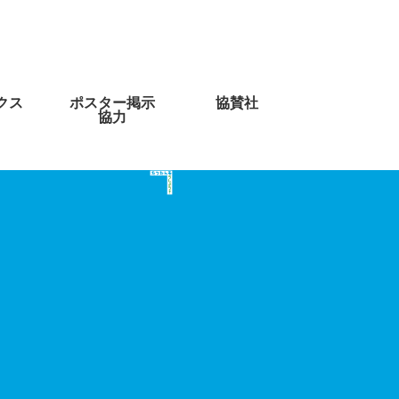
クス
ポスター掲示
協賛社
協力