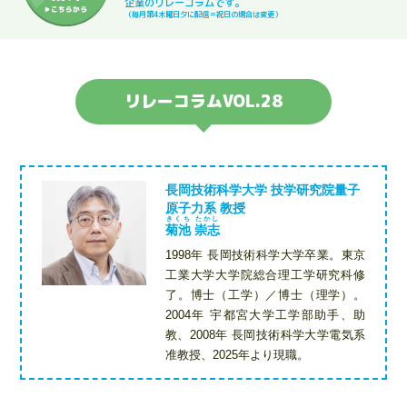
企業のリレーコラムです。
（毎月第4木曜日夕に配信＝祝日の場合は変更）
リレーコラムVOL.28
長岡技術科学大学 技学研究院量子
原子力系 教授
きくち たかし
菊池 崇志
1998年 長岡技術科学大学卒業。東京
工業大学大学院総合理工学研究科修
了。博士（工学）／博士（理学）。
2004年 宇都宮大学工学部助手、助
教、2008年 長岡技術科学大学電気系
准教授、2025年より現職。