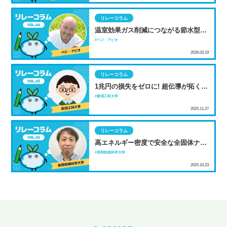
リレーコラム
温室効果ガス削減につながる節水型乾
田直播 NSGグループが挑む新たな稲
ベジ・アビオ
作
2026.03.19
リレーコラム
1兆円の損失をゼロに! 超伝導が拓く
「常温」の送電革命
新潟工科大学
2025.11.27
リレーコラム
高エネルギー密度で安全な全固体ナト
リウムイオン電池の開発
長岡技術科学大学
2025.10.23