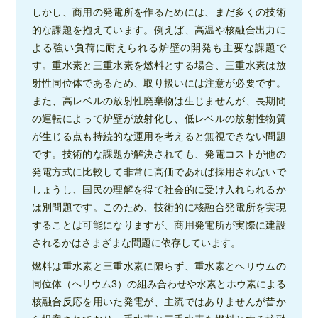
しかし、商用の発電所を作るためには、まだ多くの技術
的な課題を抱えています。例えば、高温や核融合出力に
よる強い負荷に耐えられる炉壁の開発も主要な課題で
す。重水素と三重水素を燃料とする場合、三重水素は放
射性同位体であるため、取り扱いには注意が必要です。
また、高レベルの放射性廃棄物は生じませんが、長期間
の運転によって炉壁が放射化し、低レベルの放射性物質
が生じる点も持続的な運用を考えると無視できない問題
です。技術的な課題が解決されても、発電コストが他の
発電方式に比較して非常に高価であれば採用されないで
しょうし、国民の理解を得て社会的に受け入れられるか
は別問題です。このため、技術的に核融合発電所を実現
することは可能になりますが、商用発電所が実際に建設
されるかはさまざまな問題に依存しています。
燃料は重水素と三重水素に限らず、重水素とヘリウムの
同位体（ヘリウム3）の組み合わせや水素とホウ素による
核融合反応を用いた発電が、主流ではありませんが昔か