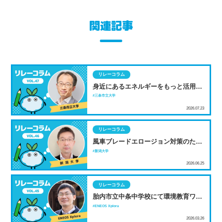
関連記事
リレーコラム
身近にあるエネルギーをもっと活用し
よう！ 雪を使った低温度差スターリン
三条市立大学
グエンジンから考える
2026.07.23
リレーコラム
風車ブレードエロージョン対策のため
の地上試験開発
新潟大学
2026.06.25
リレーコラム
胎内市立中条中学校にて環境教育ワー
クショップを開催 ～J-Startup イノカ
ENEOS Xplora
と連携し、次世代育成を支援～
2026.03.26