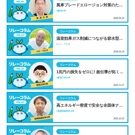
風車ブレードエロージョン対策のため
の地上試験開発
新潟大学
2026.06.25
リレーコラム
温室効果ガス削減につながる節水型乾
田直播 NSGグループが挑む新たな稲
ベジ・アビオ
作
2026.03.19
リレーコラム
1兆円の損失をゼロに! 超伝導が拓く
「常温」の送電革命
新潟工科大学
2025.11.27
リレーコラム
高エネルギー密度で安全な全固体ナト
リウムイオン電池の開発
長岡技術科学大学
2025.10.23
リレーコラム