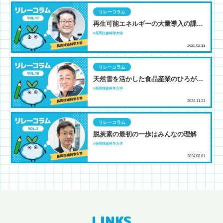
リレーコラム
再生可能エネルギーの大量導入の課題
とは？ ～電力の需給バランスと周波数
長岡技術科学大学
の関係～
2025.02.13
リレーコラム
天然雪を活かした食品産業のひろが
り、そして猛暑対策へ
長岡技術科学大学
2024.11.21
リレーコラム
脱炭素の最初の一歩はみんなの理解
長岡技術科学大学
2024.08.01