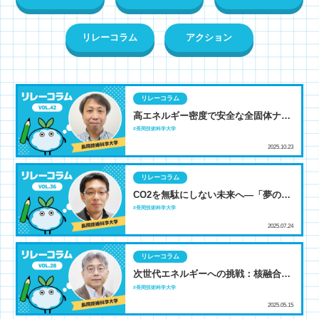
リレーコラム
アクション
リレーコラム
高エネルギー密度で安全な全固体ナト
リウムイオン電池の開発
長岡技術科学大学
2025.10.23
リレーコラム
CO2を無駄にしない未来へ―「夢の素
材」で切り拓く新しい気体貯蔵技術―
長岡技術科学大学
2025.07.24
リレーコラム
次世代エネルギーへの挑戦：核融合発
電の可能性と課題
長岡技術科学大学
2025.05.15