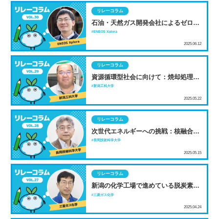
リレーコラム
石油・天然ガス開発会社によるゼロエ
ミッション拠点とは？
ENEOS Xplora
2025.06.12
リレーコラム
資源循環型社会に向けて：焼却処理か
らメタン発酵へ
新潟工科大学
2025.05.22
リレーコラム
次世代エネルギーへの挑戦：核融合発
電の可能性と課題
長岡技術科学大学
2025.05.15
リレーコラム
新潟の化学工場で進めている脱炭素に
向けた取り組み
三菱ガス化学
2025.04.24