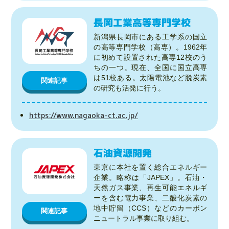
長岡工業高等専門学校
新潟県長岡市にある工学系の国立
の高等専門学校（高専）。1962年
に初めて設置された高専12校のう
ちの一つ。現在、全国に国立高専
は51校ある。太陽電池など脱炭素
関連記事
の研究も活発に行う。
https://www.nagaoka-ct.ac.jp/
石油資源開発
東京に本社を置く総合エネルギー
企業。略称は「JAPEX」。石油・
天然ガス事業、再生可能エネルギ
ーを含む電力事業、二酸化炭素の
地中貯留（CCS）などのカーボン
関連記事
ニュートラル事業に取り組む。