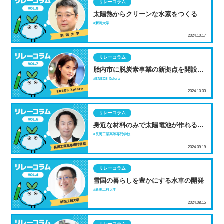
リレーコラム
太陽熱からクリーンな水素をつくる
新潟大学
2024.10.17
リレーコラム
胎内市に脱炭素事業の新拠点を開設 中
条共創の森オープンイノベーションラ
ENEOS Xplora
ボ
2024.10.03
リレーコラム
身近な材料のみで太陽電池が作れるっ
てコト?!
長岡工業高等専門学校
2024.09.19
リレーコラム
雪国の暮らしを豊かにする水車の開発
新潟工科大学
2024.08.15