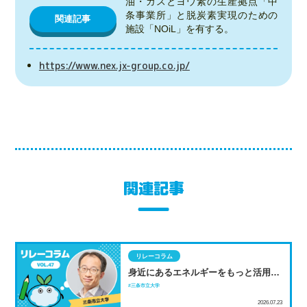
油・ガスとヨウ素の生産拠点「中
条事業所」と脱炭素実現のための
関連記事
施設「NOiL」を有する。
https://www.nex.jx-group.co.jp/
関連記事
リレーコラム
身近にあるエネルギーをもっと活用し
よう！ 雪を使った低温度差スターリン
三条市立大学
グエンジンから考える
2026.07.23