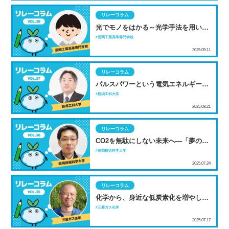
リレーコラム
光でモノをはかる～光学手法を用いた
非破壊品質評価・検査～
長岡工業高等専門学校
2025.09.11
リレーコラム
パルスパワーという電気エネルギーの
新しい使い方
新潟工科大学
2025.08.21
リレーコラム
CO2を無駄にしない未来へ―「夢の素
材」で切り拓く新しい気体貯蔵技術―
長岡技術科学大学
2025.07.24
リレーコラム
化学から、身近な低炭素化を増やして
いきますよ！
三菱ガス化学
2025.07.17