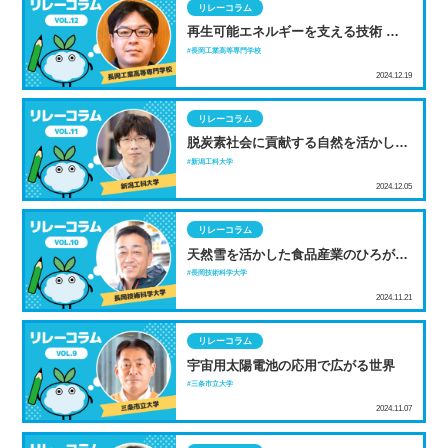
リレーコラム
再生可能エネルギーを支える技術 ～ア
ンサンブル予報～
長岡工業高等専門学校
2024.12.19
リレーコラム
脱炭素社会に貢献する自然を活かした
都市・建築の実現へ
新潟工科大学
2024.12.05
リレーコラム
天然雪を活かした食品産業のひろが
り、そして猛暑対策へ
長岡技術科学大学
2024.11.21
リレーコラム
宇宙用太陽電池の応用で広がる世界
三条市立大学
2024.11.07