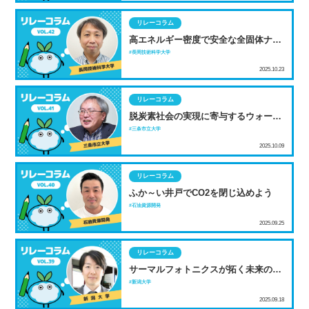
リレーコラム
高エネルギー密度で安全な全固体ナト
リウムイオン電池の開発
長岡技術科学大学
2025.10.23
リレーコラム
脱炭素社会の実現に寄与するウォータ
ージェット加工機
三条市立大学
2025.10.09
リレーコラム
ふか～い井戸でCO2を閉じ込めよう
石油資源開発
2025.09.25
リレーコラム
サーマルフォトニクスが拓く未来の発
電エネルギーと宇宙機熱制御
新潟大学
2025.09.18