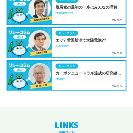
リレーコラム
脱炭素の最初の一歩はみんなの理解
長岡技術科学大学
2024.08.01
リレーコラム
エッ? 雪国新潟で太陽電池??
三条市立大学
2024.07.18
リレーコラム
カーボンニュートラル達成の研究拠点
へ
新潟大学
2024.07.04
関連サイト