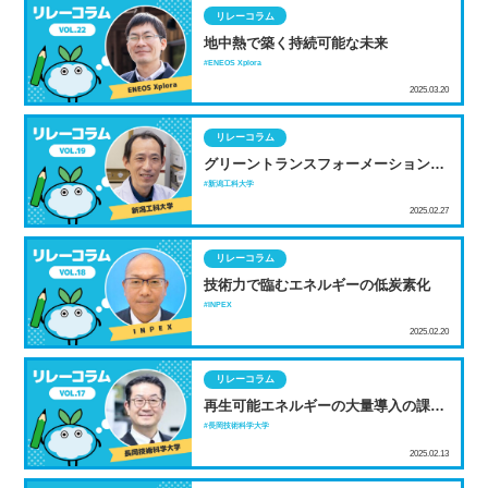
リレーコラム
地中熱で築く持続可能な未来
ENEOS Xplora
2025.03.20
リレーコラム
グリーントランスフォーメーション
（GX）への貢献をめざして－環境負
新潟工科大学
荷低減素材の開発－
2025.02.27
リレーコラム
技術力で臨むエネルギーの低炭素化
INPEX
2025.02.20
リレーコラム
再生可能エネルギーの大量導入の課題
とは？ ～電力の需給バランスと周波数
長岡技術科学大学
の関係～
2025.02.13