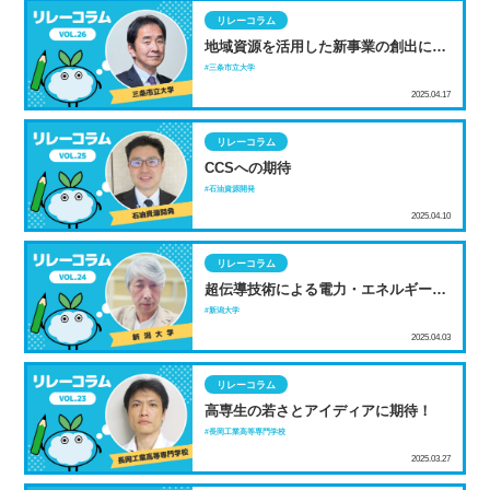
リレーコラム
地域資源を活用した新事業の創出にチ
ャレンジ！
三条市立大学
2025.04.17
リレーコラム
CCSへの期待
石油資源開発
2025.04.10
リレーコラム
超伝導技術による電力・エネルギー機
器のイノベーション
新潟大学
2025.04.03
リレーコラム
高専生の若さとアイディアに期待！
長岡工業高等専門学校
2025.03.27