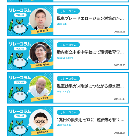
リレーコラム
風車ブレードエロージョン対策のため
の地上試験開発
新潟大学
2026.06.25
リレーコラム
胎内市立中条中学校にて環境教育ワー
クショップを開催 ～J-Startup イノカ
ENEOS Xplora
と連携し、次世代育成を支援～
2026.03.26
リレーコラム
温室効果ガス削減につながる節水型乾
田直播 NSGグループが挑む新たな稲
ベジ・アビオ
作
2026.03.19
リレーコラム
1兆円の損失をゼロに! 超伝導が拓く
「常温」の送電革命
新潟工科大学
2025.11.27