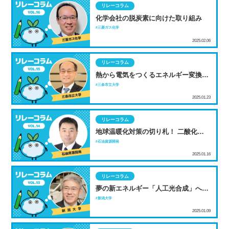
リレーコラム
化学会社の脱炭素に向けた取り組み
三菱ガス化学
2025.02.06
リレーコラム
熱から電気をつくるエネルギー変換材
料の研究開発－未利用熱発電による温
三条市立大学
室効果ガス排出削減－
2025.01.23
リレーコラム
地球温暖化対策の切り札！ 二酸化炭素
を閉じ込めろ
石油資源開発
2025.01.16
リレーコラム
夢の新エネルギー「人工光合成」への
挑戦
新潟大学
2025.01.09