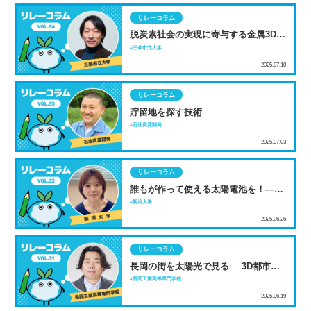
リレーコラム
脱炭素社会の実現に寄与する金属3Dプ
リンターの実用化
三条市立大学
2025.07.10
リレーコラム
貯留地を探す技術
石油資源開発
2025.07.03
リレーコラム
誰もが作って使える太陽電池を！―広
がる有機薄膜太陽電池の世界―
新潟大学
2025.06.26
リレーコラム
長岡の街を太陽光で見る──3D都市モ
デルで描くエネルギーの未来
長岡工業高等専門学校
2025.06.19