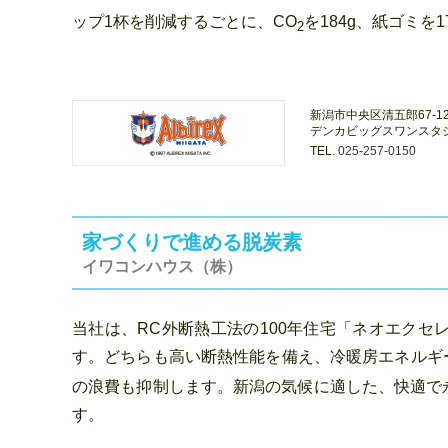
ップ1杯を削減するごとに、CO
を184g、紙ゴミ
2
新潟市中央区清五郎67-1
デンカビッグスワンスタ
TEL.
025-257-0150
家づくりで進める脱炭素
イワコンハウス（株）
当社は、RC外断熱工法の100年住宅「ネオエク
す。どちらも高い断熱性能を備え、冷暖房エネルギ
の浪費も抑制します。新潟の気候に適した、快適で
す。