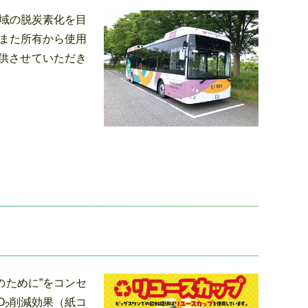
域の脱炭素化を目
また所有から使用
供させていただき
のために”をコンセ
O
削減効果（紙コ
2