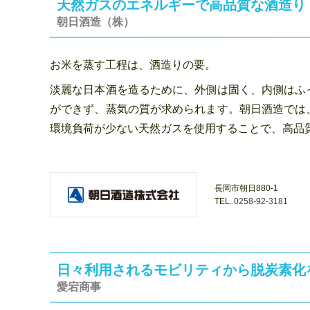
天然ガスのエネルギーで高品質な酒造り
朝日酒造（株）
お米を蒸す工程は、酒造りの要。
淡麗な日本酒を造るために、外側は固く、内側はふ
ができず、蒸気の質が求められます。朝日酒造では
環境負荷が少ない天然ガスを使用することで、高品
長岡市朝日880-1
TEL.
0258-92-3181
日々利用されるモビリティから脱炭素化
愛宕商事