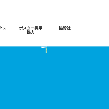
クス
ポスター掲示
協賛社
協力