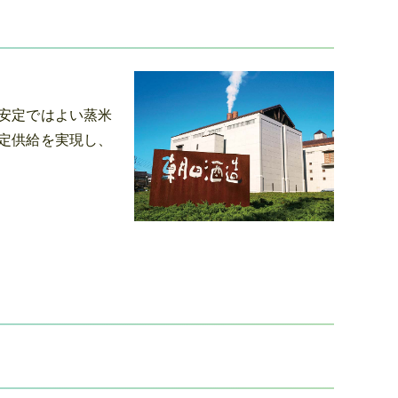
安定ではよい蒸米
定供給を実現し、