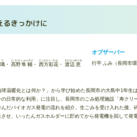
）
えるきっかけに
オブザーバー
り
たかの
しゅんすけ
にしかた
いろは
わたなべ
めぐみ
行平 ふみ（長岡市環
璃
・
髙野
隼輔
・
西方
彩花
・
渡辺
恵
地球温暖化とは何か？」から学び始めた長岡市の大島中1年生
ーの日常的な利用」に注目し、長岡市のごみ処理施設「寿クリ
学んだバイオガス発電の流れを紹介。生ごみを受け入れた後、
生させ、いったんガスホルダーに貯めてから発電機を回して発