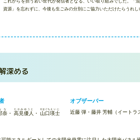
これからを担う若い世代が発信者となる、いい取り組みでした。「
資源」を忘れずに、今後も生ごみの分別にご協力いただけたらうれし
解深める
者
オブザーバー
なな
たかみ
ゆうと
やまぐち
えいじ
近藤 弾・藤井 芳輔（イートラ
那奈
・
高見
優人
・
山口
瑛士
生可能エネルギーとしての太陽光発電に注目した太陽光パネル