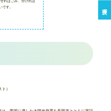
混ぜればごみ、分ければ
いです。
スト）
班は、雪国に適した太陽光発電を長岡市とともに実証