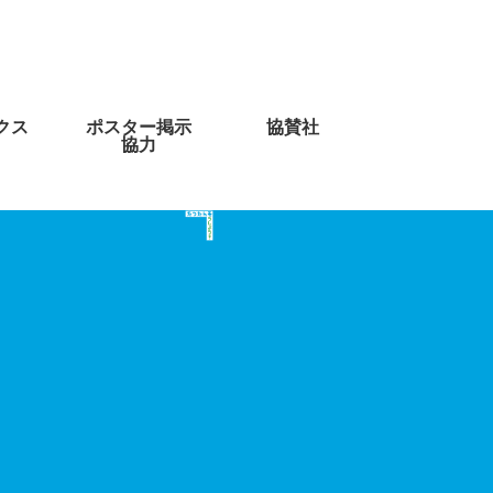
クス
ポスター掲示
協賛社
協力