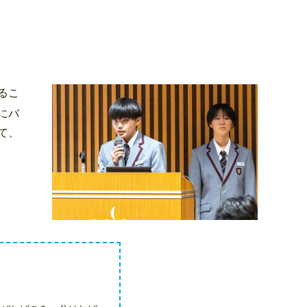
るこ
にバ
て、