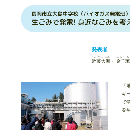
長岡市立大島中学校（バイオガス発電班
生ごみで発電! 身近なごみを考
発表者
こんどう
おおみ
かねこ
る
近藤
大海
・
金子
琉
「
ギ
で
発