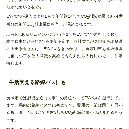
らかな乗り心地です。
EVバスの導入により1台で年間約14㌧のCO
削減効果（3～4世
2
帯分の年間CO
排出量に相当）が見込まれます。
2
現在6台あるリムジンバスのうち2台をEVバスで運行しており、
本年度中にさらに2台を更新予定で、同社乗合バス部企画調整課
の上田陽香さんは「EVバスをきっかけに、自家用車も含め環境
に優しい車を使う意識を高めてもらえたらうれしいです」と期
待します。
生活支える路線バスにも
長岡市では越後交通（同市）の路線バスでEVバスを運行してい
ます。県内の路線バスでは初めてで、費用の一部は同市と国が
支援しました。1台で月約3㌧のCO
削減効果が見込まれるそう
2
です。