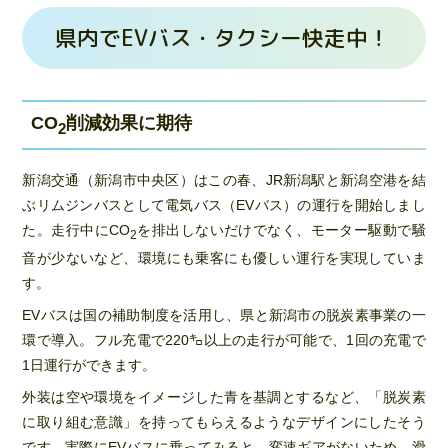
県内でEVバス・タクシー快走中！
CO
削減効果に期待
2
新潟交通（新潟市中央区）はこの春、JR新潟駅と新潟空港を結
ぶリムジンバスとして電気バス（EVバス）の運行を開始しまし
た。走行中にCO
を排出しないだけでなく、モーター駆動で騒
2
音が少ないなど、環境にも乗客にも優しい運行を実現していま
す。
EVバスは国の補助制度を活用し、県と新潟市の脱炭素事業の一
環で導入。フル充電で220㌔以上の走行が可能で、1回の充電で
1日運行ができます。
外装は空や環境をイメージした青を基調とするなど、「脱炭素
に取り組む意識」を持ってもらえるようなデザインにしたそう
です。実際にEVバスに乗ってみると、変速ギアがないため、滑