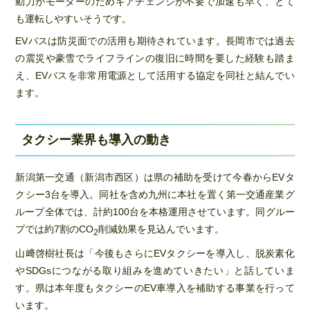
動力がモーターのためギアチェンジが不要で加速も早く、とて
も運転しやすいそうです。
EVバスは防災面での活用も期待されています。長岡市では過去
の震災や豪雪でライフラインの復旧に時間を要した経験も踏ま
え、EVバスを非常用電源として活用する協定を同社と結んでい
ます。
タクシー業界も導入の動き
新潟第一交通（新潟市西区）は県の補助を受けて今春からEVタ
クシー3台を導入。同社を含め九州に本社を置く第一交通産業グ
ループ全体では、計約100台を本格運用させています。同グルー
プでは約7割のCO
削減効果を見込んでいます。
2
山﨑啓樹社長は「今後もさらにEVタクシーを導入し、脱炭素化
やSDGsにつながる取り組みを進めていきたい」と話していま
す。県は本年度もタクシーのEV車導入を補助する事業を行って
います。