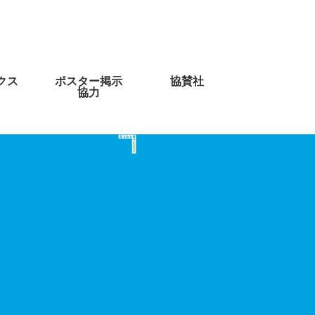
クス
ポスター掲示
協賛社
協力