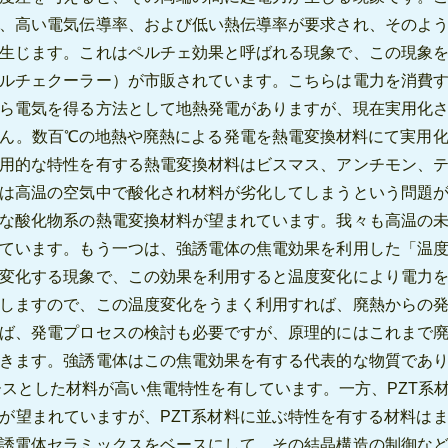
、高い電気伝導率、および低い熱伝導率が要求され、そのよ
生じます。これはペルチェ効果と呼ばれる現象で、この現象
ルチェクーラー）が市販されています。こちらは電力を消費
ら電気を得る方法として地熱発電がありますが、現在実用化
ん。数百℃の地熱や廃熱による発電を熱電変換材料にて実用
用的な特性を有する熱電変換材料はビスマス、アンチモン、
は高温の空気中で酸化され材料が劣化してしまうという問題
な酸化物系の熱電変換材料が望まれています。我々も高温の
ています。もう一つは、強誘電体の焦電効果を利用した「温
変化する現象で、この効果を利用すると温度変化により電力
しますので、この温度変化をうまく利用すれば、廃熱からの
ば、発電プロセスの検討も必要ですが、原理的にはこれまで
きます。強誘電体はこの焦電効果を有する代表的な物質であ
ベースとした材料が高い焦電特性を有しています。一方、PZT系
が望まれていますが、PZT系材料に並ぶ特性を有する材料は
誘電体セラミックスをベースにして、その結晶構造の制御な