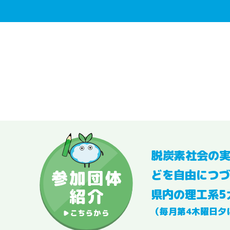
脱炭素社会の
どを自由につづ
県内の理工系5
（毎月第4木曜日夕