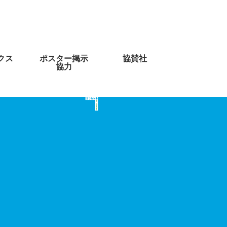
クス
ポスター掲示
協賛社
協力