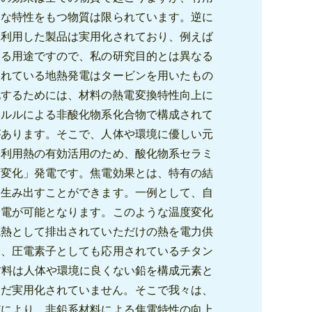
うな特性をもつ物質は限られています。逆に
を利用した製品は実用化されており、例えば
する用途ですので、私の研究目的とは異なる
されている地熱発電はタービンを用いたもの
化するためには、材料の熱電変換特性向上に
テルルによる非酸化物系化合物で構成されて
があります。そこで、人体や環境に優しい元
未利用熱の有効活用のため、酸化物系セラミ
度変化」発電です。焦電効果とは、特有の結
を生み出すことができます。一例として、自
発電が可能となります。このような温度変化
廃熱として排出されていただけの熱を電力供
り、圧電素子としても応用されているチタン
材料は人体や環境に良くない鉛を構成元素と
まだ実用化されていません。そこで我々は、
どにより、非鉛系材料による焦電特性の向上