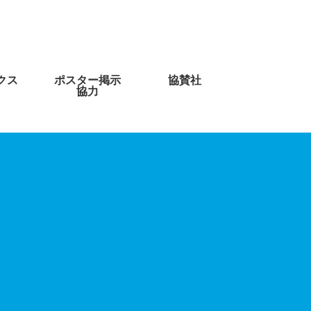
クス
ポスター掲示
協賛社
協力