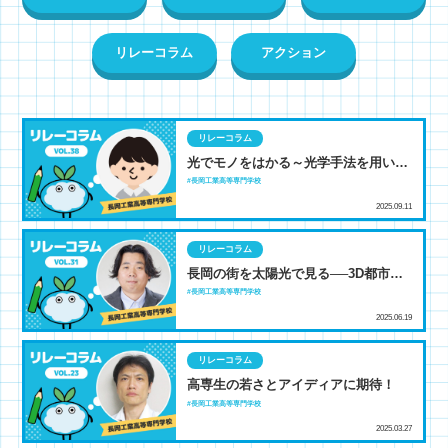
リレーコラム
アクション
リレーコラム
光でモノをはかる～光学手法を用いた
非破壊品質評価・検査～
長岡工業高等専門学校
2025.09.11
リレーコラム
長岡の街を太陽光で見る──3D都市モ
デルで描くエネルギーの未来
長岡工業高等専門学校
2025.06.19
リレーコラム
高専生の若さとアイディアに期待！
長岡工業高等専門学校
2025.03.27