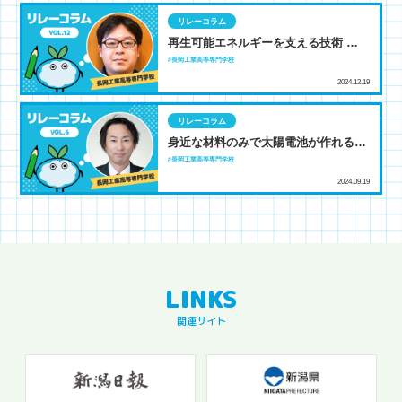
リレーコラム
再生可能エネルギーを支える技術 ～ア
ンサンブル予報～
長岡工業高等専門学校
2024.12.19
リレーコラム
身近な材料のみで太陽電池が作れるっ
てコト?!
長岡工業高等専門学校
2024.09.19
関連サイト