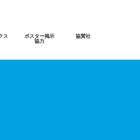
クス
ポスター掲示
協賛社
協力