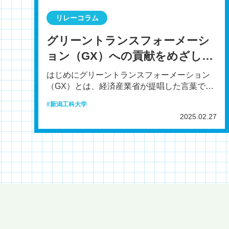
リレーコラム
グリーントランスフォーメーシ
ョン（GX）への貢献をめざして
－環境負荷低減素材の開発－
はじめにグリーントランスフォーメーション
（GX）とは、経済産業省が提唱した言葉で、
気候変動問題への対策とエネルギーの安定供
新潟工科大学
給の両立を主目的と
2025.02.27