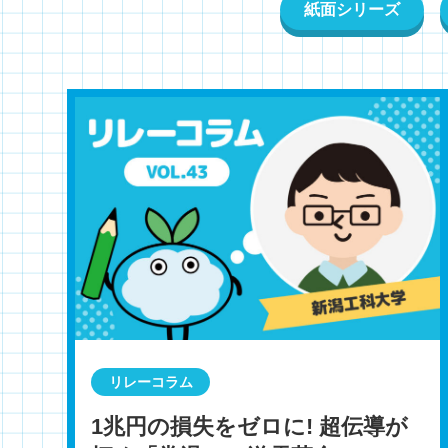
紙面シリーズ
リレーコラム
1兆円の損失をゼロに! 超伝導が