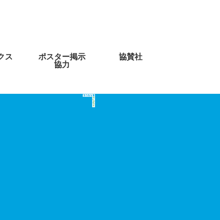
クス
ポスター掲示
協賛社
協力