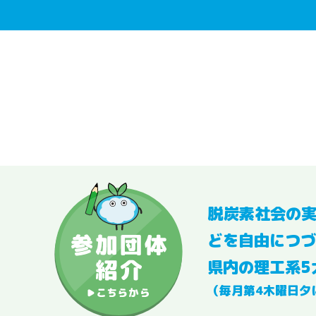
脱炭素社会の
どを自由につづ
県内の理工系5
（毎月第4木曜日夕