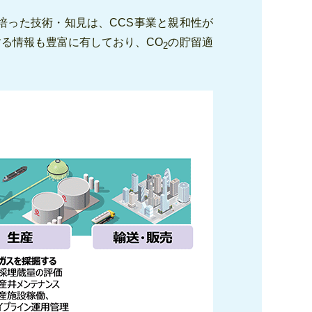
培った技術・知見は、CCS事業と親和性が
る情報も豊富に有しており、CO
の貯留適
2