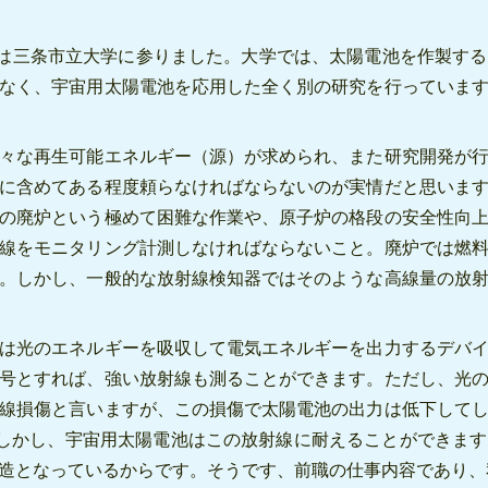
新潟は三条市立大学に参りました。大学では、太陽電池を作製す
なく、宇宙用太陽電池を応用した全く別の研究を行っていま
々な再生可能エネルギー（源）が求められ、また研究開発が
に含めてある程度頼らなければならないのが実情だと思いま
の廃炉という極めて困難な作業や、原子炉の格段の安全性向
線をモニタリング計測しなければならないこと。廃炉では燃
。しかし、一般的な放射線検知器ではそのような高線量の放
は光のエネルギーを吸収して電気エネルギーを出力するデバ
号とすれば、強い放射線も測ることができます。ただし、光
線損傷と言いますが、この損傷で太陽電池の出力は低下して
。しかし、宇宙用太陽電池はこの放射線に耐えることができま
造となっているからです。そうです、前職の仕事内容であり、