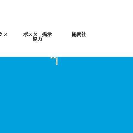
クス
ポスター掲示
協賛社
協力