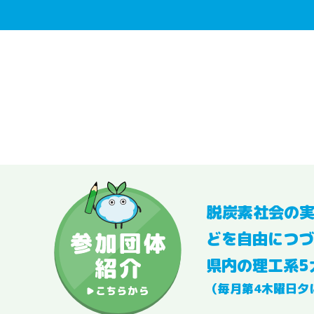
脱炭素社会の
どを自由につづ
県内の理工系5
（毎月第4木曜日夕