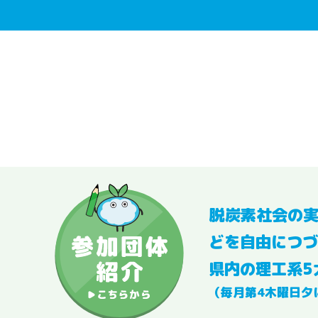
脱炭素社会の
どを自由につづ
県内の理工系5
（毎月第4木曜日夕