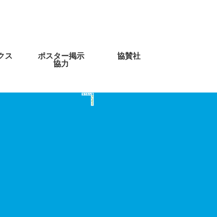
クス
ポスター掲示
協賛社
協力