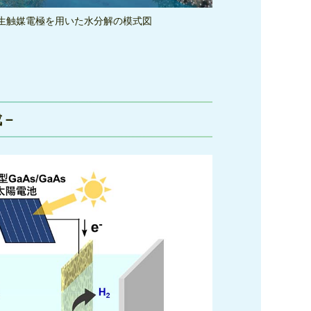
発生触媒電極を用いた水分解の模式図
成－