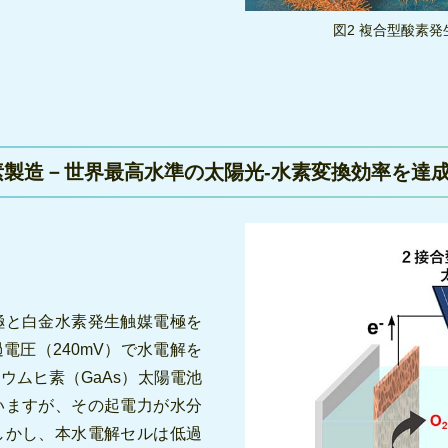
図2 複合型酸素
製造－世界最高水準の太陽光-水素変換効率を達
極と白金水素発生触媒電極を
電圧（240mV）で水電解を
ウムヒ素（GaAs）太陽電池
いますが、その起電力が水分
しかし、本水電解セルは低過