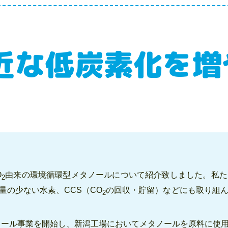
近な低炭素化を増
O
由来の環境循環型メタノールについて紹介致しました。私た
2
量の少ない水素、CCS（CO
の回収・貯留）などにも取り組
2
タノール事業を開始し、新潟工場においてメタノールを原料に使