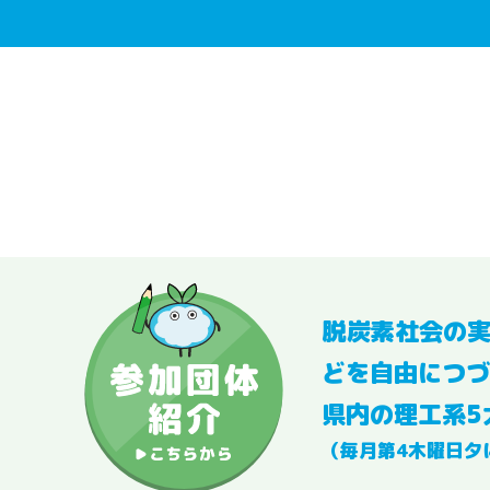
脱炭素社会の
どを自由につづ
県内の理工系5
（毎月第4木曜日夕