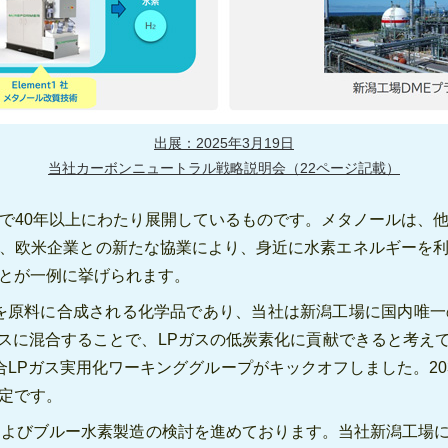
出展：2025年3月19日
当社カーボンニュートラル戦略説明会（22ページ記載）
で40年以上にわたり展開しているものです。メタノールは、
、欧米企業との新たな協業により、身近に水素エネルギーを
とが一例に挙げられます。
ノールを原料に合成される化学品であり、当社は新潟工場に国内唯
ガスに混合することで、LPガスの低炭素化に貢献できると考え
合LPガス実用化ワーキンググループがキックオフしました。2
定です。
およびブルー水素製造の検討を進めております。当社新潟工場に