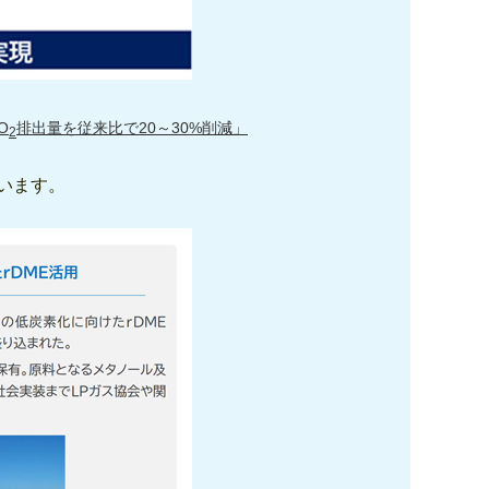
O
排出量を従来比で20～30%削減」
2
ています。