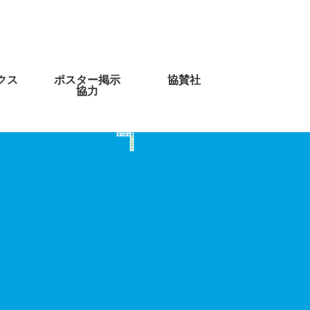
クス
ポスター掲示
協賛社
協力