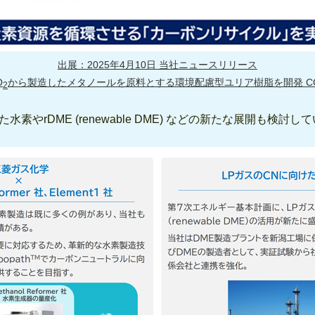
出展：2025年4月10日 当社ニュースリリース
O
から製造したメタノールを原料とする環境配慮型ユリア樹脂を開発 C
2
やrDME (renewable DME) などの新たな展開も検討し