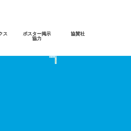
クス
ポスター掲示
協賛社
協力