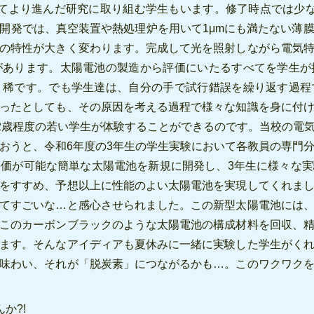
てより進んだ研究に取り組む学生もいます。修了時点では少
開発では、真空装置や熱処理炉を用いて1μmにも満たない薄
の特性が大きく変わります。完成して光を照射しながら電気
があります。太陽電池の製造から評価にいたるすべてを学生が
く稀です。でも学生達は、自分の手で試行錯誤を繰り返す過程
ったとしても、その原因を考える過程で様々な知識を身に付
22歳程度の若い学生が体験することができるのです。当校の電
おうと、令和6年度の3年生の学生実験において各教員の専門
価が可能な簡単な太陽電池を新規に開発し、3年生に様々な
をすすめ、予想以上に性能のよい太陽電池を実現してくれま
てすごいな…と感心させられました。この新型太陽電池には
このカーボンブラックのような太陽電池の構成材料を回収、
ます。そんなアイディアも夏休みに一緒に実験した学生がく
味わい、それが「脱炭素」につながるかも…。このワクワク
か?!