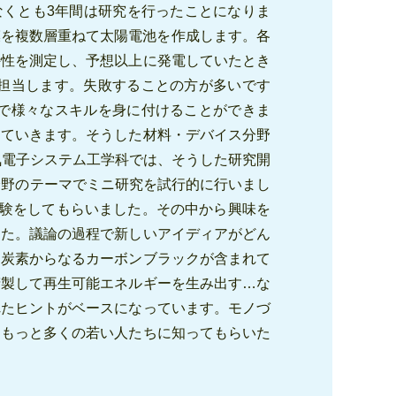
なくとも3年間は研究を行ったことになりま
膜を複数層重ねて太陽電池を作成します。各
特性を測定し、予想以上に発電していたとき
担当します。失敗することの方が多いです
で様々なスキルを身に付けることができま
けていきます。そうした材料・デバイス分野
気電子システム工学科では、そうした研究開
分野のテーマでミニ研究を試行的に行いまし
実験をしてもらいました。その中から興味を
した。議論の過程で新しいアイディアがどん
、炭素からなるカーボンブラックが含まれて
精製して再生可能エネルギーを生み出す…な
れたヒントがベースになっています。モノづ
をもっと多くの若い人たちに知ってもらいた