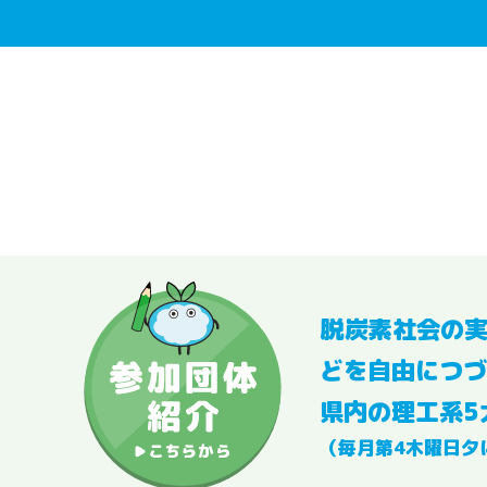
脱炭素社会の
どを自由につづ
県内の理工系5
（毎月第4木曜日夕