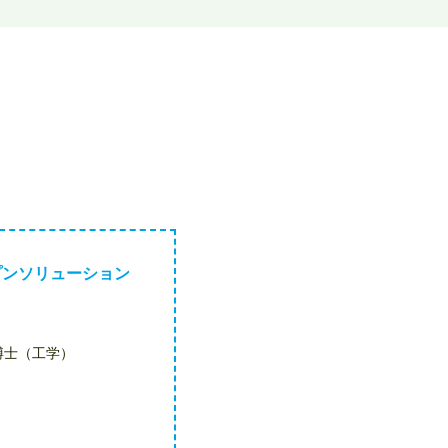
プンソリューション
博士（工学）