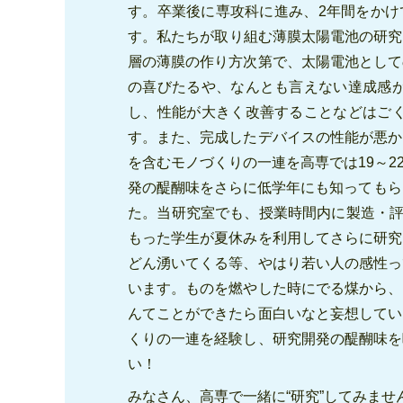
す。卒業後に専攻科に進み、2年間をかけ
す。私たちが取り組む薄膜太陽電池の研究
層の薄膜の作り方次第で、太陽電池として
の喜びたるや、なんとも言えない達成感
し、性能が大きく改善することなどはご
す。また、完成したデバイスの性能が悪か
を含むモノづくりの一連を高専では19～
発の醍醐味をさらに低学年にも知ってもら
た。当研究室でも、授業時間内に製造・評
もった学生が夏休みを利用してさらに研究
どん湧いてくる等、やはり若い人の感性っ
います。ものを燃やした時にでる煤から、
んてことができたら面白いなと妄想してい
くりの一連を経験し、研究開発の醍醐味を
い！
みなさん、高専で一緒に“研究”してみません